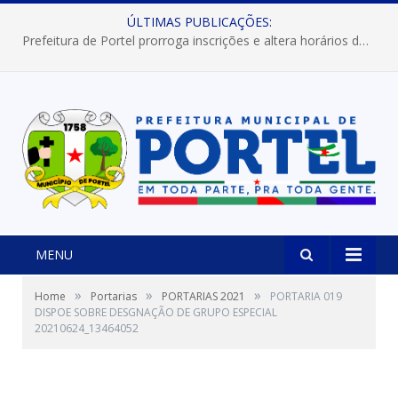
ÚLTIMAS PUBLICAÇÕES:
Prefeitura de Portel prorroga inscrições e altera horários dos concursos “Musa” e “Miss Mix Verão 2026”
MENU
»
»
»
Home
Portarias
PORTARIAS 2021
PORTARIA 019
DISPOE SOBRE DESGNAÇÃO DE GRUPO ESPECIAL
20210624_13464052