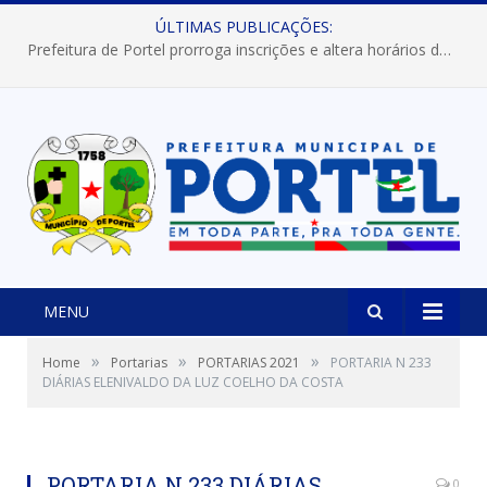
ÚLTIMAS PUBLICAÇÕES:
Prefeitura de Portel prorroga inscrições e altera horários dos concursos “Musa” e “Miss Mix Verão 2026”
MENU
»
»
»
Home
Portarias
PORTARIAS 2021
PORTARIA N 233
DIÁRIAS ELENIVALDO DA LUZ COELHO DA COSTA
PORTARIA N 233 DIÁRIAS
0