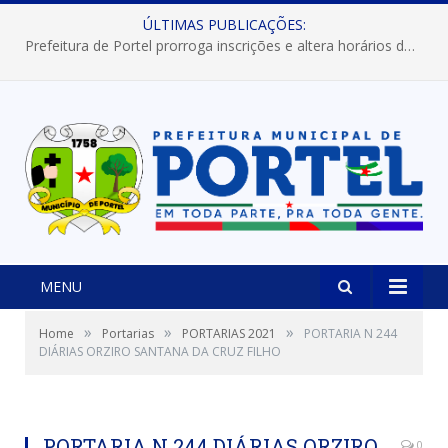
ÚLTIMAS PUBLICAÇÕES:
Prefeitura de Portel prorroga inscrições e altera horários dos concursos “Musa” e “Miss Mix Verão 2026”
MENU
»
»
»
Home
Portarias
PORTARIAS 2021
PORTARIA N 244
DIÁRIAS ORZIRO SANTANA DA CRUZ FILHO
PORTARIA N 244 DIÁRIAS ORZIRO
0