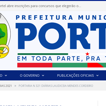
Prefeitura de Portel abre inscrições para concursos que elegerão os destaques do Verão 2026
IO
O GOVERNO
PUBLICAÇÕES OFICIAIS
»
IAS 2021
PORTARIA N 321 DIÁRIAS LAUDICEIA MENDES CORDEIRO