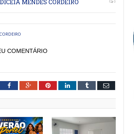
UDICEIA MENDES CORDEIRO
0
 CORDEIRO
EU COMENTÁRIO
tter
Facebook
Google+
Pinterest
LinkedIn
Tumblr
Email