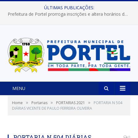
ÚLTIMAS PUBLICAÇÕES:
Prefeitura de Portel prorroga inscrições e altera horários dos concursos “Musa” e “Miss Mix Verão 2026”
MENU
»
»
»
Home
Portarias
PORTARIAS 2021
PORTARIA N 504
DIÁRIAS VICENTE DE PAULO FERREIRA OLIVEIRA
PORTARIA N 504 DIÁRIAS
0