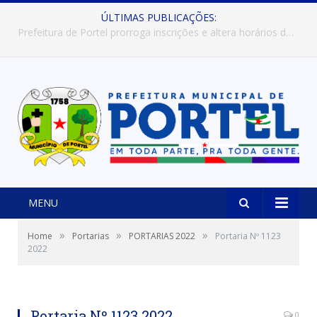
ÚLTIMAS PUBLICAÇÕES:
Prefeitura de Portel abre inscrições para concursos que elegerão os destaques do Verão 2026
MENU
»
»
»
Home
Portarias
PORTARIAS 2022
Portaria Nº 1123
2022
Portaria Nº 1123 2022
0