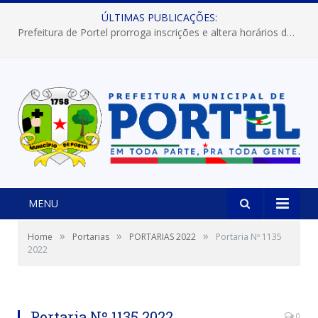
ÚLTIMAS PUBLICAÇÕES:
Prefeitura de Portel prorroga inscrições e altera horários dos concursos “Musa” e “Miss Mix Verão 2026”
MENU
»
»
»
Home
Portarias
PORTARIAS 2022
Portaria Nº 1135
2022
Portaria Nº 1135 2022
0