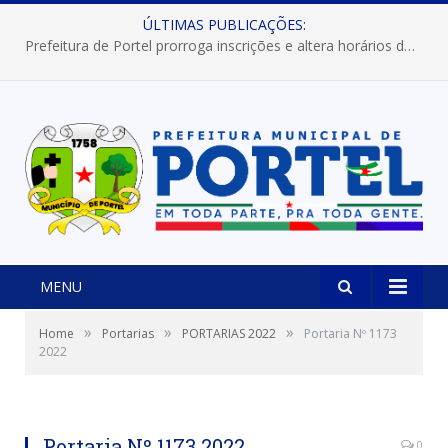
ÚLTIMAS PUBLICAÇÕES:
Prefeitura de Portel prorroga inscrições e altera horários dos concursos “Musa” e “Miss Mix Verão 2026”
MENU
»
»
»
Home
Portarias
PORTARIAS 2022
Portaria Nº 1173
2022
Portaria Nº 1173 2022
0