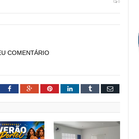
0
EU COMENTÁRIO
tter
Facebook
Google+
Pinterest
LinkedIn
Tumblr
Email