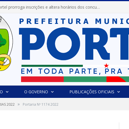
Prefeitura de Portel prorroga inscrições e altera horários dos concursos “Musa” e “Miss Mix Verão 2026”
IO
O GOVERNO
PUBLICAÇÕES OFICIAIS
»
IAS 2022
Portaria Nº 1174 2022