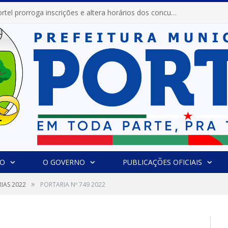
Prefeitura de Portel prorroga inscrições e altera horários dos concursos “Musa” e “Miss Mix Verão 2026”
IO
O GOVERNO
PUBLICAÇÕES OFICIAIS
»
IAS 2022
PORTARIA Nº 749 2022