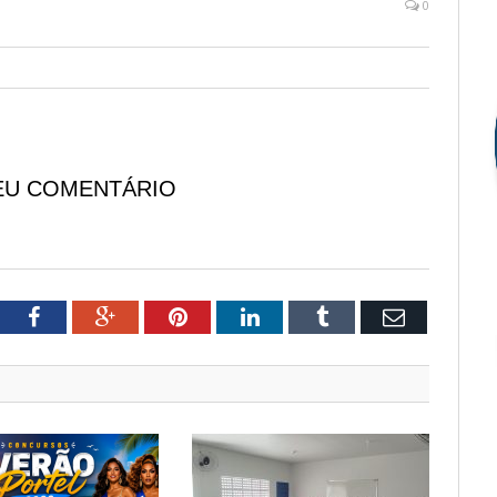
0
EU COMENTÁRIO
tter
Facebook
Google+
Pinterest
LinkedIn
Tumblr
Email