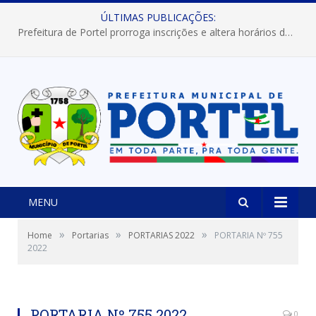
ÚLTIMAS PUBLICAÇÕES:
Prefeitura de Portel prorroga inscrições e altera horários dos concursos “Musa” e “Miss Mix Verão 2026”
MENU
»
»
»
Home
Portarias
PORTARIAS 2022
PORTARIA Nº 755
2022
PORTARIA Nº 755 2022
0