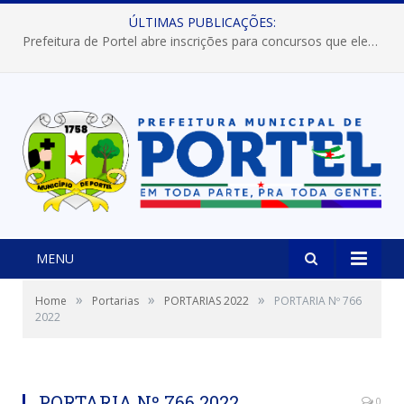
ÚLTIMAS PUBLICAÇÕES:
Prefeitura de Portel abre inscrições para concursos que elegerão os destaques do Verão 2026
MENU
»
»
»
Home
Portarias
PORTARIAS 2022
PORTARIA Nº 766
2022
PORTARIA Nº 766 2022
0