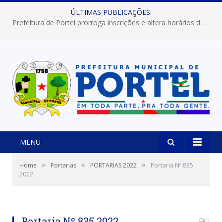
ÚLTIMAS PUBLICAÇÕES:
Prefeitura de Portel prorroga inscrições e altera horários dos concursos “Musa” e “Miss Mix Verão 2026”
MENU
»
»
»
Home
Portarias
PORTARIAS 2022
Portaria Nº 835
2022
Portaria Nº 835 2022
0