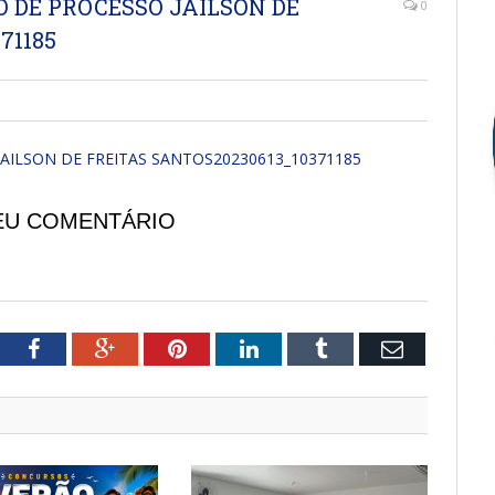
 DE PROCESSO JAILSON DE
0
71185
AILSON DE FREITAS SANTOS20230613_10371185
EU COMENTÁRIO
tter
Facebook
Google+
Pinterest
LinkedIn
Tumblr
Email