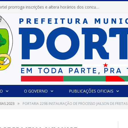
Prefeitura de Portel prorroga inscrições e altera horários dos concursos “Musa” e “Miss Mix Verão 2026”
IO
O GOVERNO
PUBLICAÇÕES OFICIAIS
»
IAS 2023
PORTARIA 2298 INSTAURAÇÃO DE PROCESSO JAILSON DE FREITA