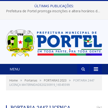
ÚLTIMAS PUBLICAÇÕES:
Prefeitura de Portel prorroga inscrições e altera horários dos concursos “Musa” e “Miss Mix Verão 2026”
MENU
»
»
»
Home
Portarias
PORTARIAS 2023
PORTARIA 2447
LICENÇA MATERNIDADE20230919_16545599
PORTARIA 2447 LICENÇA
0