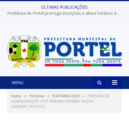
ÚLTIMAS PUBLICAÇÕES:
Prefeitura de Portel prorroga inscrições e altera horários dos concursos “Musa” e “Miss Mix Verão 2026”
MENU
»
»
»
Home
Portarias
PORTARIAS 2023
PORTARIA DE
HOMOLOGAÇÃO 2107 ADRIANO OLIVEIRA CALDAS
20230627_10153372