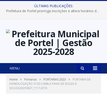
ÚLTIMAS PUBLICAÇÕES:
Prefeitura de Portel prorroga inscrições e altera horários dos concursos “Musa” e “Miss Mix Verão 2026”
MENU
»
»
»
Home
Portarias
PORTARIAS 2023
PORTARIA DE
HOMOLOGAÇÃO 2130 CAMILA PAIVA DE SOUZA E
SOUZA20230627_11112218