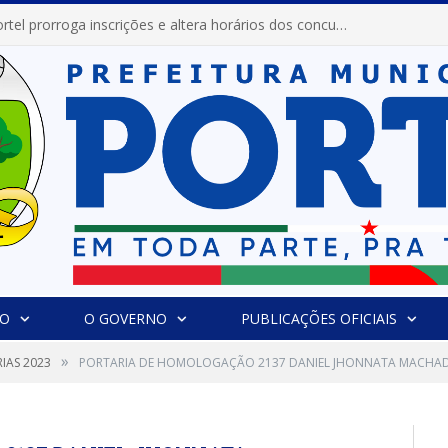
Prefeitura de Portel abre inscrições para concursos que elegerão os destaques do Verão 2026
IO
O GOVERNO
PUBLICAÇÕES OFICIAIS
»
IAS 2023
PORTARIA DE HOMOLOGAÇÃO 2137 DANIEL JHONNATA MACHADO