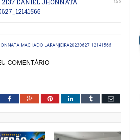
 2137 DANIEL JHONNATA
0
27_12141566
HONNATA MACHADO LARANJEIRA20230627_12141566
EU COMENTÁRIO
tter
Facebook
Google+
Pinterest
LinkedIn
Tumblr
Email