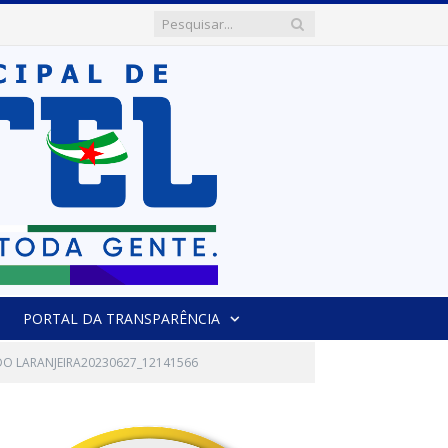
PORTAL DA TRANSPARÊNCIA
 LARANJEIRA20230627_12141566