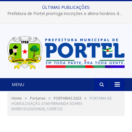
ÚLTIMAS PUBLICAÇÕES:
Prefeitura de Portel prorroga inscrições e altera horários dos concursos “Musa” e “Miss Mix Verão 2026”
MENU
»
»
»
Home
Portarias
PORTARIAS 2023
PORTARIA DE
HOMOLOGAÇÃO 2166 FERNANDA SOARES
BARBOZA20230628_12095722