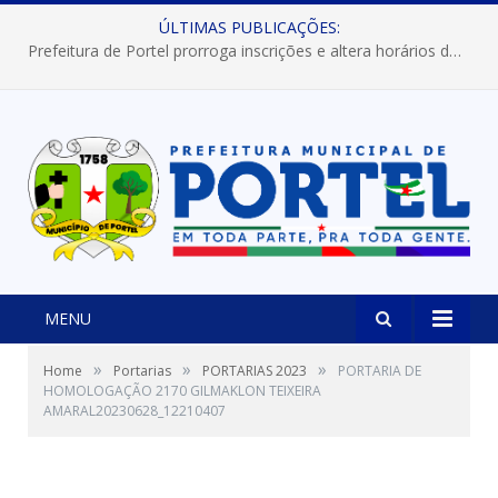
ÚLTIMAS PUBLICAÇÕES:
Prefeitura de Portel prorroga inscrições e altera horários dos concursos “Musa” e “Miss Mix Verão 2026”
MENU
»
»
»
Home
Portarias
PORTARIAS 2023
PORTARIA DE
HOMOLOGAÇÃO 2170 GILMAKLON TEIXEIRA
AMARAL20230628_12210407