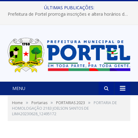
ÚLTIMAS PUBLICAÇÕES:
Prefeitura de Portel prorroga inscrições e altera horários dos concursos “Musa” e “Miss Mix Verão 2026”
MENU
»
»
»
Home
Portarias
PORTARIAS 2023
PORTARIA DE
HOMOLOGAÇÃO 2183 JOELSON SANTOS DE
LIMA20230628_12495172