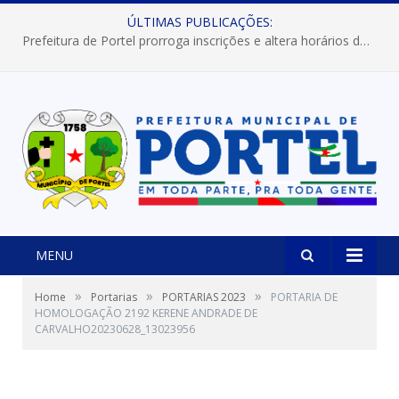
ÚLTIMAS PUBLICAÇÕES:
Prefeitura de Portel prorroga inscrições e altera horários dos concursos “Musa” e “Miss Mix Verão 2026”
MENU
»
»
»
Home
Portarias
PORTARIAS 2023
PORTARIA DE
HOMOLOGAÇÃO 2192 KERENE ANDRADE DE
CARVALHO20230628_13023956