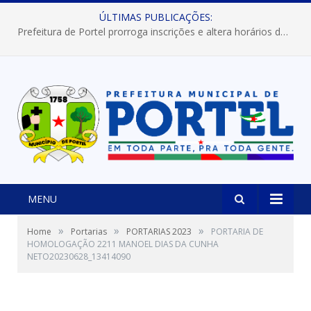
ÚLTIMAS PUBLICAÇÕES:
Prefeitura de Portel prorroga inscrições e altera horários dos concursos “Musa” e “Miss Mix Verão 2026”
MENU
»
»
»
Home
Portarias
PORTARIAS 2023
PORTARIA DE
HOMOLOGAÇÃO 2211 MANOEL DIAS DA CUNHA
NETO20230628_13414090