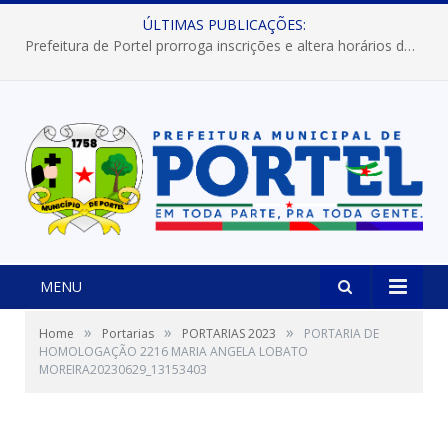
ÚLTIMAS PUBLICAÇÕES:
Prefeitura de Portel prorroga inscrições e altera horários dos concursos “Musa” e “Miss Mix Verão 2026”
MENU
»
»
»
Home
Portarias
PORTARIAS 2023
PORTARIA DE
HOMOLOGAÇÃO 2216 MARIA ANGELA LOBATO
MOREIRA20230629_13153403