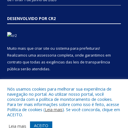
DESENVOLVIDO POR CR2
Muito mais que
criar site
ou
sistema para prefeituras
!
Realizamos uma
assessoria
completa, onde garantimos em
contrato que todas as exigências das
leis de transparência
pública
serão atendidas.
Conheça o
PNTP
e o
Radar da Transparência Pública
Nós usamos cookies para melhorar sua experiência de
navegação no portal. Ao utilizar nosso portal, você
concorda com a política de monitoramento de cookies.
Para ter mais informações sobre como isso é feito, acesse
Política de cookies (
Leia mais
). Se você concorda, clique em
Todos os direitos reservados a Prefeitura Municipal de Portel.
ACEITO.
Mapa do Site
Acessar Área Administrativa
ACEITO
Leia mais