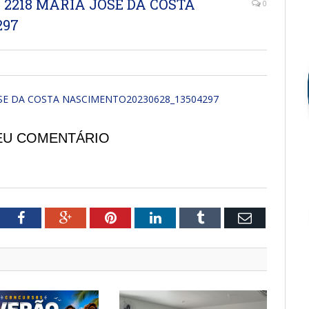
2218 MARIA JOSE DA COSTA
0
297
SE DA COSTA NASCIMENTO20230628_13504297
EU COMENTÁRIO
tter
Facebook
Google+
Pinterest
LinkedIn
Tumblr
Email