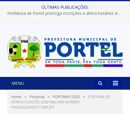
ÚLTIMAS PUBLICAÇÕES:
Prefeitura de Portel prorroga inscrições e altera horários dos concursos “Musa” e “Miss Mix Verão 2026”
MENU
»
»
»
Home
Portarias
PORTARIAS 2023
PORTARIA DE
HOMOLOGAÇÃO 2263 WILLAMS MOREIRA
PAIVA20230629_13091071