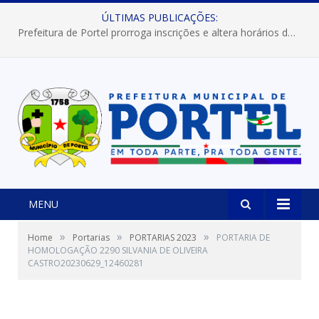
ÚLTIMAS PUBLICAÇÕES:
Prefeitura de Portel prorroga inscrições e altera horários dos concursos “Musa” e “Miss Mix Verão 2026”
MENU
»
»
»
Home
Portarias
PORTARIAS 2023
PORTARIA DE
HOMOLOGAÇÃO 2290 SILVANIA DE OLIVEIRA
CASTRO20230629_12460281