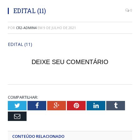
EDITAL (11)
0
POR
CR2-ADMIN4
EM
9 DE JULHO DE 2021
EDITAL (11)
DEIXE SEU COMENTÁRIO
COMPARTILHAR:
Twitter
Facebook
Google+
Pinterest
LinkedIn
Tumblr
Email
CONTEÚDO RELACIONADO