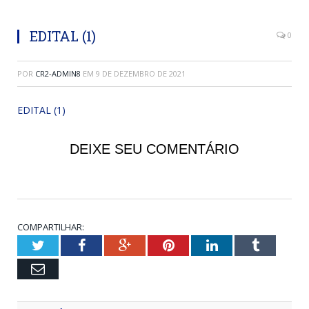
EDITAL (1)
0
POR
CR2-ADMIN8
EM
9 DE DEZEMBRO DE 2021
EDITAL (1)
DEIXE SEU COMENTÁRIO
COMPARTILHAR:
Twitter
Facebook
Google+
Pinterest
LinkedIn
Tumblr
Email