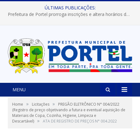
ÚLTIMAS PUBLICAÇÕES:
Prefeitura de Portel prorroga inscrições e altera horários dos concursos “Musa” e “Miss Mix Verão 2026”
MENU
»
»
Home
Licitações
PREGÃO ELETRÔNICO N° 004/2022
(Registro de preço objetivando a futura e eventual aquisição de
Materiais de Copa, Cozinha, Higiene, Limpeza e
»
Descartável)
ATA DE REGISTRO DE PREÇOS N° 004.2022