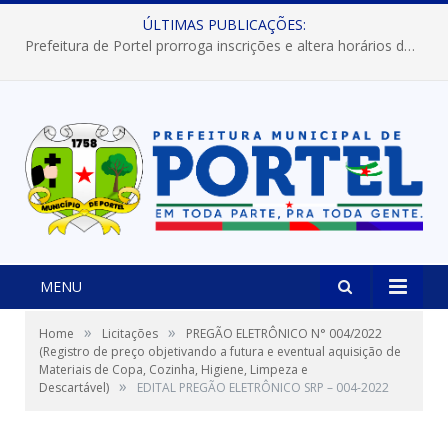
ÚLTIMAS PUBLICAÇÕES:
Prefeitura de Portel prorroga inscrições e altera horários dos concursos “Musa” e “Miss Mix Verão 2026”
MENU
»
»
Home
Licitações
PREGÃO ELETRÔNICO N° 004/2022
(Registro de preço objetivando a futura e eventual aquisição de
Materiais de Copa, Cozinha, Higiene, Limpeza e
»
Descartável)
EDITAL PREGÃO ELETRÔNICO SRP – 004-2022