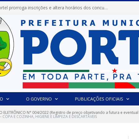
Prefeitura de Portel prorroga inscrições e altera horários dos concursos “Musa” e “Miss Mix Verão 2026”
IO
O GOVERNO
PUBLICAÇÕES OFICIAIS
 ELETRÔNICO N° 004/2022 (Registro de preço objetivando a futura e eventual a
– COPA E COZINHA, HIGIENE E LIMPEZA E DESCARTAVEIS