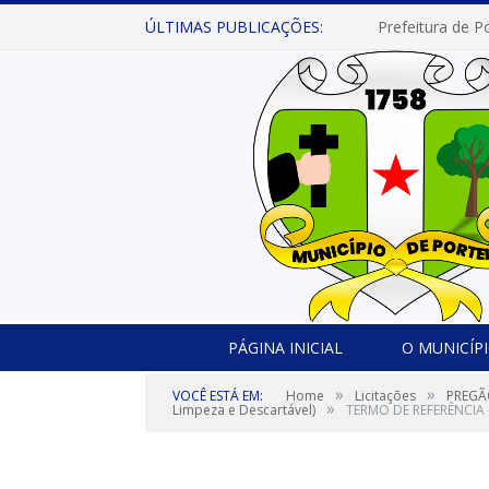
ÚLTIMAS PUBLICAÇÕES:
PÁGINA INICIAL
O MUNICÍP
»
»
VOCÊ ESTÁ EM:
Home
Licitações
PREGÃO
»
Limpeza e Descartável)
TERMO DE REFERÊNCIA 