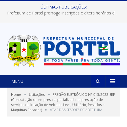
ÚLTIMAS PUBLICAÇÕES:
Prefeitura de Portel prorroga inscrições e altera horários dos concursos “Musa” e “Miss Mix Verão 2026”
MENU
»
»
Home
Licitações
PREGÃO ELETRÔNICO N° 015/2022-SRP
(Contratação de empresa especializada na prestação de
serviços de locação de Veículos Leve, Utilitário, Pesados e
»
Máquinas Pesadas)
ATAS DAS SESSÕES DE ABERTURA