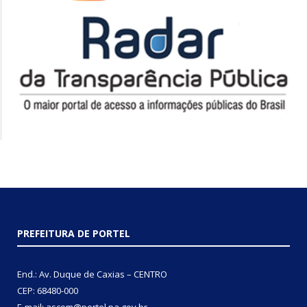
PREFEITURA DE PORTEL
End.: Av. Duque de Caxias – CENTRO
CEP: 68480-000
E-mail: ascom@portel.pa.gov.br