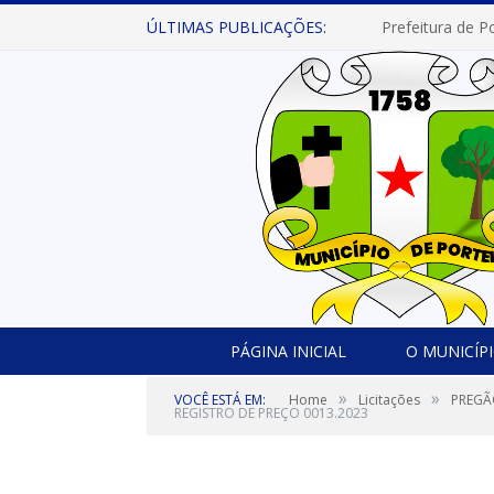
ÚLTIMAS PUBLICAÇÕES:
PÁGINA INICIAL
O MUNICÍP
»
»
VOCÊ ESTÁ EM:
Home
Licitações
PREGÃO
REGISTRO DE PREÇO 0013.2023