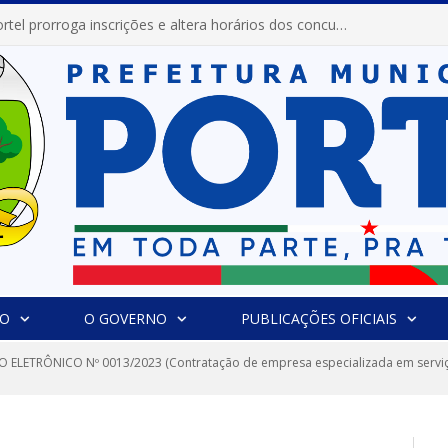
Prefeitura de Portel prorroga inscrições e altera horários dos concursos “Musa” e “Miss Mix Verão 2026”
IO
O GOVERNO
PUBLICAÇÕES OFICIAIS
 ELETRÔNICO Nº 0013/2023 (Contratação de empresa especializada em serviços