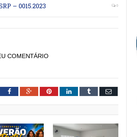
RP – 0015.2023
0
EU COMENTÁRIO
tter
Facebook
Google+
Pinterest
LinkedIn
Tumblr
Email