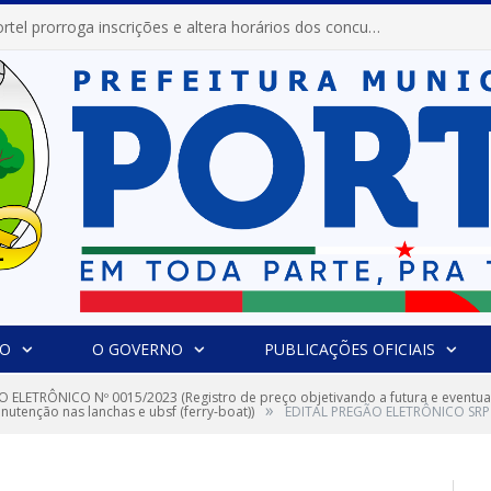
Prefeitura de Portel prorroga inscrições e altera horários dos concursos “Musa” e “Miss Mix Verão 2026”
IO
O GOVERNO
PUBLICAÇÕES OFICIAIS
 ELETRÔNICO Nº 0015/2023 (Registro de preço objetivando a futura e eventua
»
utenção nas lanchas e ubsf (ferry-boat))
EDITAL PREGÃO ELETRÔNICO SRP 