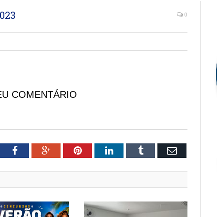
023
0
EU COMENTÁRIO
tter
Facebook
Google+
Pinterest
LinkedIn
Tumblr
Email