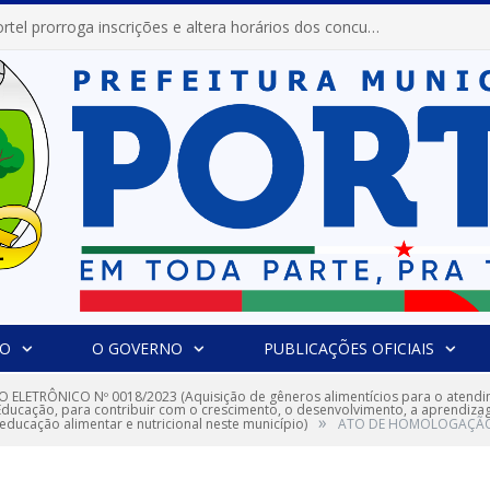
Prefeitura de Portel prorroga inscrições e altera horários dos concursos “Musa” e “Miss Mix Verão 2026”
IO
O GOVERNO
PUBLICAÇÕES OFICIAIS
 ELETRÔNICO Nº 0018/2023 (Aquisição de gêneros alimentícios para o atend
e Educação, para contribuir com o crescimento, o desenvolvimento, a aprendiz
»
educação alimentar e nutricional neste município)
ATO DE HOMOLOGAÇÃO