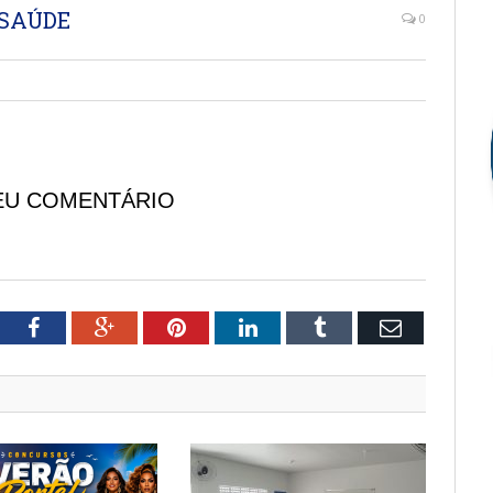
 SAÚDE
0
EU COMENTÁRIO
tter
Facebook
Google+
Pinterest
LinkedIn
Tumblr
Email