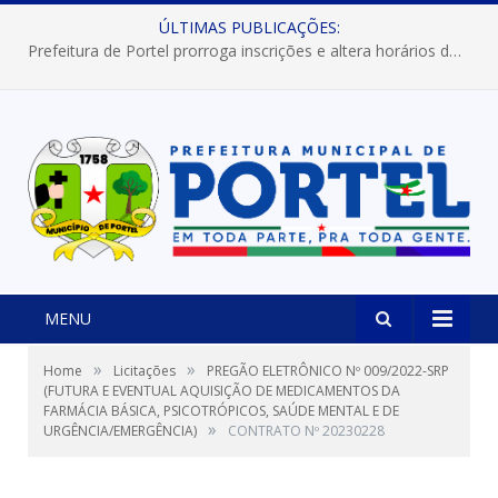
ÚLTIMAS PUBLICAÇÕES:
Prefeitura de Portel prorroga inscrições e altera horários dos concursos “Musa” e “Miss Mix Verão 2026”
MENU
»
»
Home
Licitações
PREGÃO ELETRÔNICO Nº 009/2022-SRP
(FUTURA E EVENTUAL AQUISIÇÃO DE MEDICAMENTOS DA
FARMÁCIA BÁSICA, PSICOTRÓPICOS, SAÚDE MENTAL E DE
»
URGÊNCIA/EMERGÊNCIA)
CONTRATO Nº 20230228