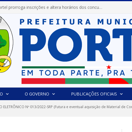
Prefeitura de Portel prorroga inscrições e altera horários dos concursos “Musa” e “Miss Mix Verão 2026”
IO
O GOVERNO
PUBLICAÇÕES OFICIAIS
 ELETRÔNICO Nº 013/2022-SRP (Futura e eventual aquisição de Material de Const