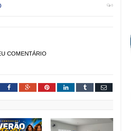
O
0
EU COMENTÁRIO
tter
Facebook
Google+
Pinterest
LinkedIn
Tumblr
Email