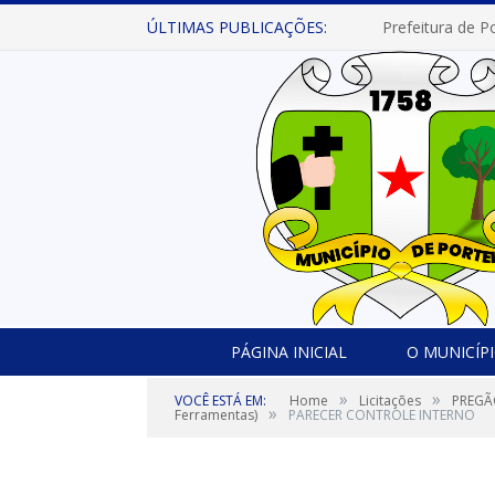
ÚLTIMAS PUBLICAÇÕES:
PÁGINA INICIAL
O MUNICÍP
»
»
VOCÊ ESTÁ EM:
Home
Licitações
PREGÃO
»
Ferramentas)
PARECER CONTROLE INTERNO