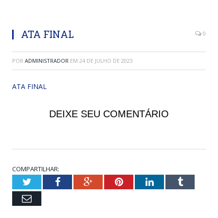
ATA FINAL
0
POR
ADMINISTRADOR
EM
24 DE JULHO DE 2023
ATA FINAL
DEIXE SEU COMENTÁRIO
COMPARTILHAR:
Twitter
Facebook
Google+
Pinterest
LinkedIn
Tumblr
Email