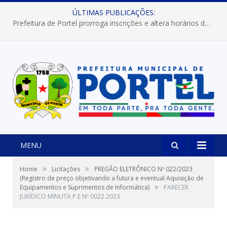
ÚLTIMAS PUBLICAÇÕES:
Prefeitura de Portel prorroga inscrições e altera horários dos concursos “Musa” e “Miss Mix Verão 2026”
MENU
»
»
Home
Licitações
PREGÃO ELETRÔNICO Nº 022/2023
(Registro de preço objetivando a futura e eventual Aquisição de
»
Equipamentos e Suprimentos de Informática)
PARECER
JURÍDICO MINUTA P.E Nº 0022.2023