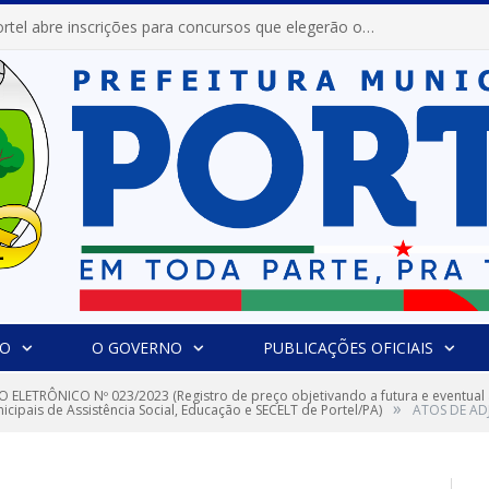
Prefeitura de Portel abre inscrições para concursos que elegerão os destaques do Verão 2026
IO
O GOVERNO
PUBLICAÇÕES OFICIAIS
 ELETRÔNICO Nº 023/2023 (Registro de preço objetivando a futura e eventual a
»
icipais de Assistência Social, Educação e SECELT de Portel/PA)
ATOS DE AD