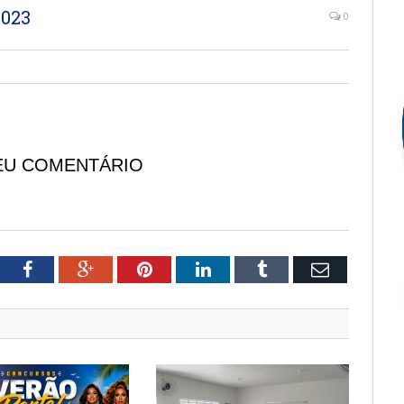
023
0
EU COMENTÁRIO
tter
Facebook
Google+
Pinterest
LinkedIn
Tumblr
Email