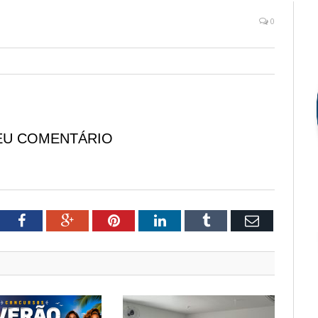
0
EU COMENTÁRIO
tter
Facebook
Google+
Pinterest
LinkedIn
Tumblr
Email