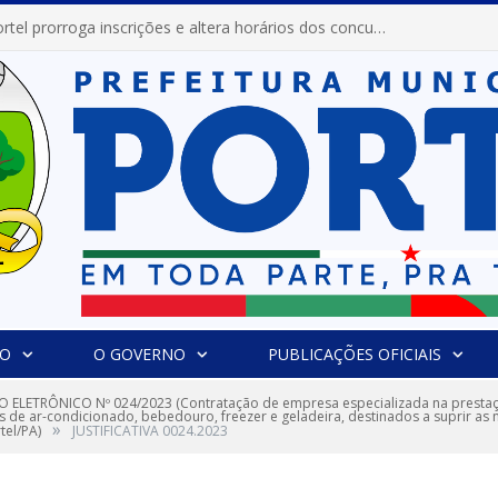
Prefeitura de Portel prorroga inscrições e altera horários dos concursos “Musa” e “Miss Mix Verão 2026”
IO
O GOVERNO
PUBLICAÇÕES OFICIAIS
 ELETRÔNICO Nº 024/2023 (Contratação de empresa especializada na prestaçã
os de ar-condicionado, bebedouro, freezer e geladeira, destinados a suprir as
»
tel/PA)
JUSTIFICATIVA 0024.2023