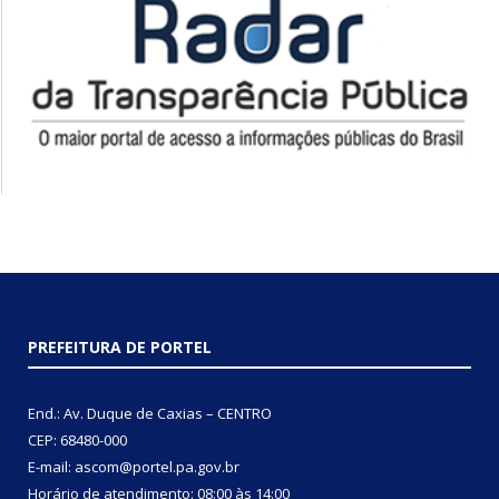
PREFEITURA DE PORTEL
End.: Av. Duque de Caxias – CENTRO
CEP: 68480-000
E-mail: ascom@portel.pa.gov.br
Horário de atendimento: 08:00 às 14:00