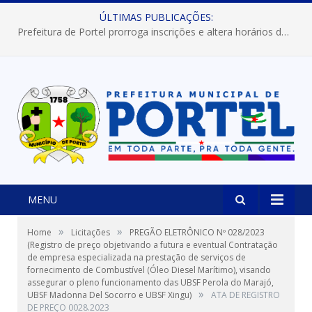
ÚLTIMAS PUBLICAÇÕES:
Prefeitura de Portel prorroga inscrições e altera horários dos concursos “Musa” e “Miss Mix Verão 2026”
MENU
»
»
Home
Licitações
PREGÃO ELETRÔNICO Nº 028/2023
(Registro de preço objetivando a futura e eventual Contratação
de empresa especializada na prestação de serviços de
fornecimento de Combustível (Óleo Diesel Marítimo), visando
assegurar o pleno funcionamento das UBSF Perola do Marajó,
»
UBSF Madonna Del Socorro e UBSF Xingu)
ATA DE REGISTRO
DE PREÇO 0028.2023