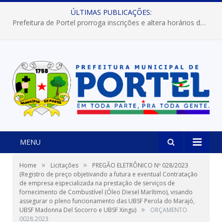
ÚLTIMAS PUBLICAÇÕES:
Prefeitura de Portel prorroga inscrições e altera horários dos concursos “Musa” e “Miss Mix Verão 2026”
MENU
»
»
Home
Licitações
PREGÃO ELETRÔNICO Nº 028/2023
(Registro de preço objetivando a futura e eventual Contratação
de empresa especializada na prestação de serviços de
fornecimento de Combustível (Óleo Diesel Marítimo), visando
assegurar o pleno funcionamento das UBSF Perola do Marajó,
»
UBSF Madonna Del Socorro e UBSF Xingu)
ORÇAMENTO
0028.2023