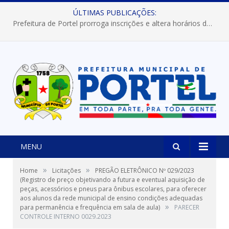
ÚLTIMAS PUBLICAÇÕES:
Prefeitura de Portel prorroga inscrições e altera horários dos concursos “Musa” e “Miss Mix Verão 2026”
MENU
»
»
Home
Licitações
PREGÃO ELETRÔNICO Nº 029/2023
(Registro de preço objetivando a futura e eventual aquisição de
peças, acessórios e pneus para ônibus escolares, para oferecer
aos alunos da rede municipal de ensino condições adequadas
»
para permanência e frequência em sala de aula)
PARECER
CONTROLE INTERNO 0029.2023