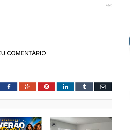
0
EU COMENTÁRIO
tter
Facebook
Google+
Pinterest
LinkedIn
Tumblr
Email