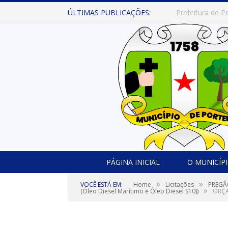
ÚLTIMAS PUBLICAÇÕES:
PÁGINA INICIAL
O MUNICÍP
»
»
VOCÊ ESTÁ EM:
Home
Licitações
PREGÃO
»
(Óleo Diesel Marítimo e Óleo Diesel S10))
ORÇ