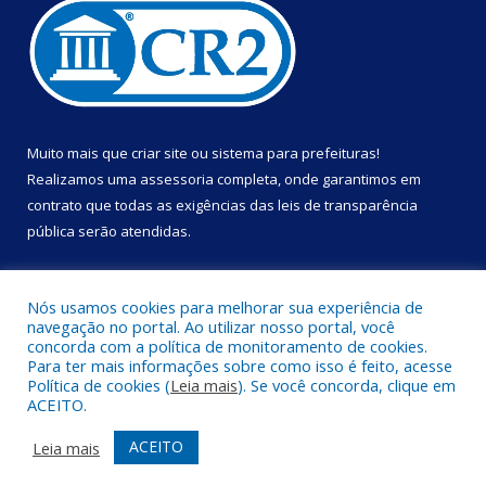
Muito mais que
criar site
ou
sistema para prefeituras
!
Realizamos uma
assessoria
completa, onde garantimos em
contrato que todas as exigências das
leis de transparência
pública
serão atendidas.
Conheça o
PNTP
e o
Radar da Transparência Pública
Nós usamos cookies para melhorar sua experiência de
navegação no portal. Ao utilizar nosso portal, você
concorda com a política de monitoramento de cookies.
Para ter mais informações sobre como isso é feito, acesse
Política de cookies (
Leia mais
). Se você concorda, clique em
Todos os direitos reservados a Prefeitura Municipal de Portel.
ACEITO.
Mapa do Site
Acessar Área Administrativa
ACEITO
Leia mais
Acessar Webmail