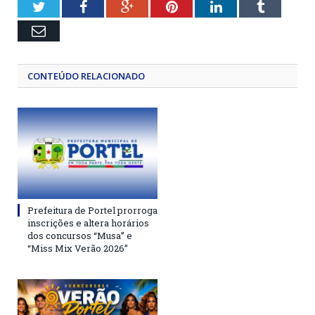
Twitter
Facebook
Google+
Pinterest
LinkedIn
Tumblr
Email
CONTEÚDO RELACIONADO
Prefeitura de Portel prorroga
inscrições e altera horários
dos concursos “Musa” e
“Miss Mix Verão 2026”