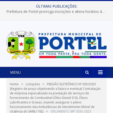
ÚLTIMAS PUBLICAÇÕES:
Prefeitura de Portel prorroga inscrições e altera horários dos concursos “Musa” e “Miss Mix Verão 2026”
MENU
»
»
Home
Licitações
PREGÃO ELETRÔNICO Nº 035/2023
(Registro de preço objetivando a futura e eventual Contratação
de empresa especializada na prestação de serviços de
fornecimento de Combustível (Óleo Diesel S10), Óleos
Lubrificantes e Graxas, visando assegurar o pleno
funcionamento das Ambulâncias de Atendimento Móvel de
»
Urgência do SAMU 192)
ORÇAMENTO SRP 0035-2023